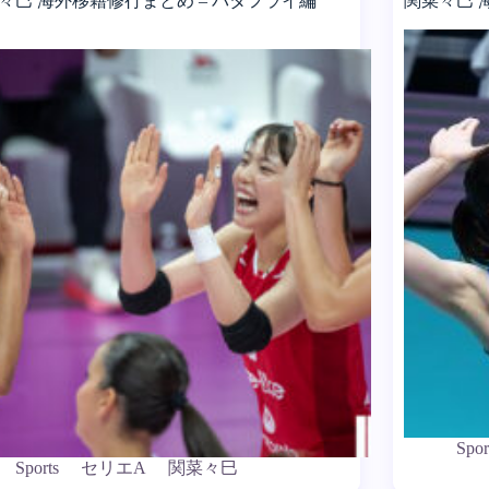
々巳 海外移籍修行まとめ – バタフライ編
関菜々巳 海
Spor
Sports
セリエA
関菜々巳