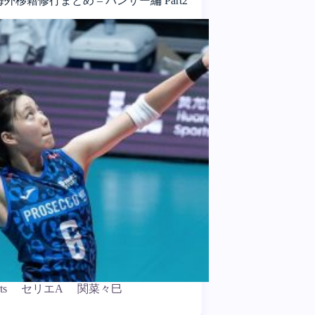
外移籍修行まとめ – パンサー編 Part2
ts
セリエA
関菜々巳