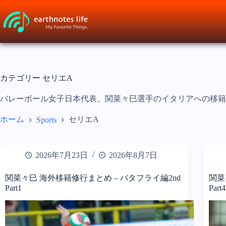
コ
ン
テ
ン
ツ
へ
ス
カテゴリー
セリエA
キ
ッ
バレーボール女子日本代表、関菜々巳選手のイタリアへの移籍
プ
ホーム
セリエA
Sports
2026年7月23日
2026年8月7日
関菜々巳 海外移籍修行まとめ – バタフライ編2nd
関菜
Part1
Part4