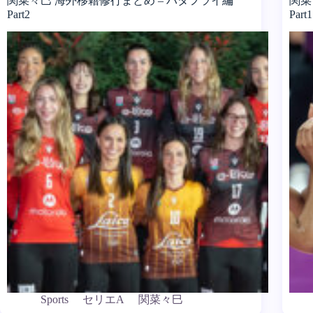
関菜々巳 海外移籍修行まとめ – バタフライ編
関菜
Part2
Part1
Sports
セリエA
関菜々巳