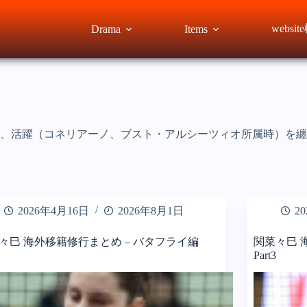
websi
Drama
Items
、活躍（コネリアーノ、ブスト・アルシーツィオ所属時）を纏
2026年4月16日
2026年8月1日
2
々巳 海外移籍修行まとめ – バタフライ編
関菜々巳 
Part3