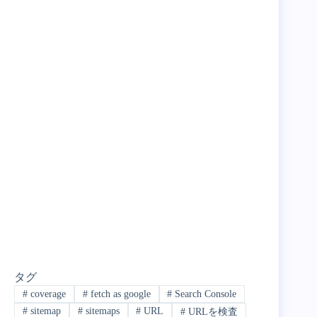
タグ
#
coverage
#
fetch as google
#
Search Console
#
sitemap
#
sitemaps
#
URL
#
URLを検査