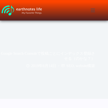
コ
ン
テ
ン
ツ
へ
ス
キ
ッ
プ
Google Search Consoleで投稿ごとにインデックス登録さ
せる（のかな？）
2019年6月14日
SEO
,
website構築