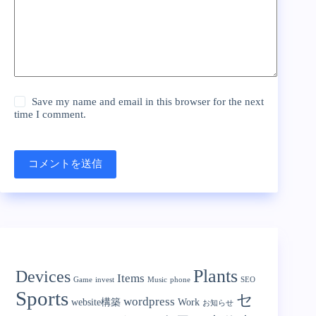
Save my name and email in this browser for the next
time I comment.
コメントを送信
Categories
Plants
Devices
Items
Game
invest
Music
phone
SEO
Sports
セ
wordpress
website構築
Work
お知らせ