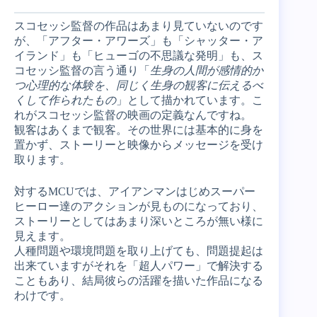
スコセッシ監督の作品はあまり見ていないのです
が、「アフター・アワーズ」も「シャッター・ア
イランド」も「ヒューゴの不思議な発明」も、ス
コセッシ監督の言う通り「
生身の人間が感情的か
つ心理的な体験を、同じく生身の観客に伝えるべ
くして作られたもの
」として描かれています。こ
れがスコセッシ監督の映画の定義なんですね。
観客はあくまで観客。その世界には基本的に身を
置かず、ストーリーと映像からメッセージを受け
取ります。
対するMCUでは、アイアンマンはじめスーパー
ヒーロー達のアクションが見ものになっており、
ストーリーとしてはあまり深いところが無い様に
見えます。
人種問題や環境問題を取り上げても、問題提起は
出来ていますがそれを「超人パワー」で解決する
こともあり、結局彼らの活躍を描いた作品になる
わけです。