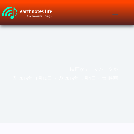
コ
ン
テ
ン
ツ
へ
ス
キ
ッ
プ
映画かテーマパークか
2019年11月16日
2019年12月4日
映画