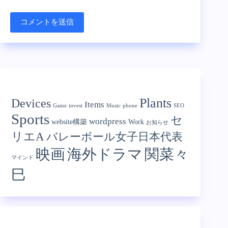
コメントを送信
Categories
Plants
Devices
Items
Game
invest
Music
phone
SEO
Sports
セ
wordpress
website構築
Work
お知らせ
リエA
バレーボール女子日本代表
映画
海外ドラマ
関菜々
マインド
巳