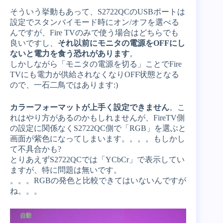
そういう挙動もあって、S2722QCのUSBポートは
設定でスタンバイモード時にオン/オフを選べる
んですが、Fire TVのみで使う場合はどちらでも
良いですし、
それ以前にモニタの電源をOFFにし
ないと電力を食う恐れがあります
。
しかしながら「モニタの電源を切る」ことでFire
TVにも電力が供給されなくなりOFF状態となる
ので、一石二鳥ではあります:)
カラーフォーマットが上手く設定できません
。こ
れはやり方があるのかもしれませんが、FireTV側
の設定に関係なくS2722QC側で「RGB」を選ぶと
画面が紫色になってしまいます。。。。もしかし
て不具合かも?
とりあえずS2722QCでは「YCbCr」で表示してい
ますが、特に問題は無いです。
。。。RGBの発色と比較できてはいないんですが
ね。。。