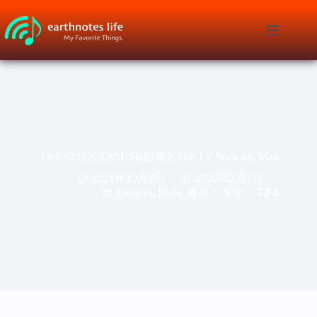
コ
ン
テ
ン
ツ
へ
ス
キ
ッ
プ
Dell S2722QCのUSB給電とFire TV Stick 4K Max
2021年10月9日
2024年2月1日
Devices
,
映画
,
海外ドラマ
4