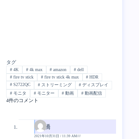
タグ
#
4K
#
4k max
#
amazon
#
dell
#
fire tv stick
#
fire tv stick 4k max
#
HDR
#
S2722QC
#
ストリーミング
#
ディスプレイ
#
モニタ
#
モニター
#
動画
#
動画配信
4件のコメント
高橋
2021年10月31日 / 11:39 AM////