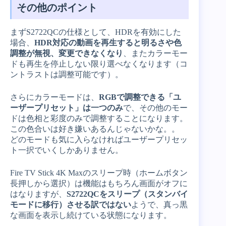
その他のポイント
まずS2722QCの仕様として、HDRを有効にした
場合、
HDR対応の動画を再生すると明るさや色
調整が無視、変更できなくなり
、またカラーモー
ドも再生を停止しない限り選べなくなります（コ
ントラストは調整可能です）。
さらにカラーモードは、
RGBで調整できる「ユ
ーザープリセット」は一つのみ
で、その他のモー
ドは色相と彩度のみで調整することになります。
この色合いは好き嫌いあるんじゃないかな。。
どのモードも気に入らなければユーザープリセッ
ト一択でいくしかありません。
Fire TV Stick 4K Maxのスリープ時（ホームボタン
長押しから選択）は機能はもちろん画面がオフに
はなりますが、
S2722QCをスリープ（スタンバイ
モードに移行）させる訳ではない
ようで、真っ黒
な画面を表示し続けている状態になります。