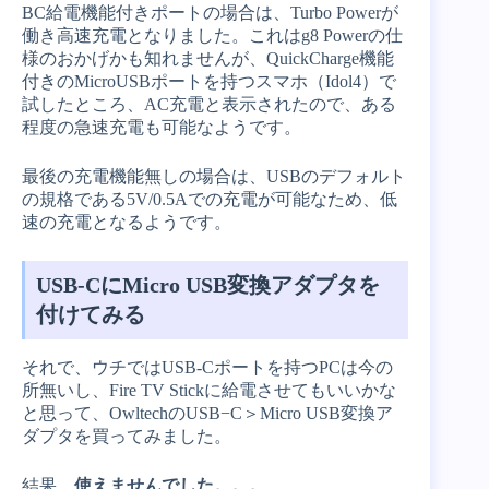
BC給電機能付きポートの場合は、Turbo Powerが
働き高速充電となりました。これはg8 Powerの仕
様のおかげかも知れませんが、QuickCharge機能
付きのMicroUSBポートを持つスマホ（Idol4）で
試したところ、AC充電と表示されたので、ある
程度の急速充電も可能なようです。
最後の充電機能無しの場合は、USBのデフォルト
の規格である5V/0.5Aでの充電が可能なため、低
速の充電となるようです。
USB-CにMicro USB変換アダプタを
付けてみる
それで、ウチではUSB-Cポートを持つPCは今の
所無いし、Fire TV Stickに給電させてもいいかな
と思って、OwltechのUSB−C＞Micro USB変換ア
ダプタを買ってみました。
結果、
使えませんでした。。。