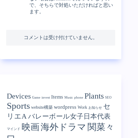
で、そちらで対処いただければと思い
ます。
コメントは受け付けていません。
Categories
Plants
Devices
Items
Game
invest
Music
phone
SEO
Sports
セ
wordpress
website構築
Work
お知らせ
リエA
バレーボール女子日本代表
映画
海外ドラマ
関菜々
マインド