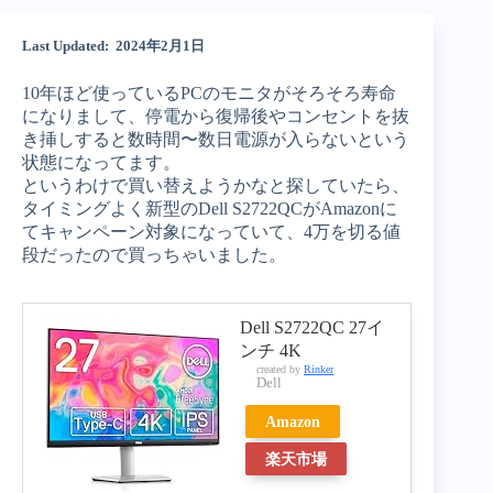
Last Updated: 2024年2月1日
10年ほど使っているPCのモニタがそろそろ寿命
になりまして、停電から復帰後やコンセントを抜
き挿しすると数時間〜数日電源が入らないという
状態になってます。
というわけで買い替えようかなと探していたら、
タイミングよく新型のDell S2722QCがAmazonに
てキャンペーン対象になっていて、4万を切る値
段だったので買っちゃいました。
Dell S2722QC 27イ
ンチ 4K
created by
Rinker
Dell
Amazon
楽天市場