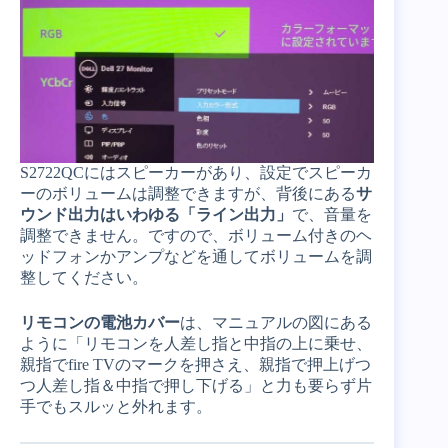
S2722QCにはスピーカーがあり、設定でスピーカ
ーのボリュームは調整できますが、背後にある
サ
ウンド出力はいわゆる「ライン出力」
で、音量を
調整できません。ですので、ボリューム付きのヘ
ッドフォンかアンプなどを通してボリュームを調
整してください。
リモコンの電池カバー
は、マニュアルの図にある
ように「リモコンを人差し指と中指の上に乗せ、
親指でfire TVのマークを押さえ、親指で押上げつ
つ人差し指＆中指で押し下げる」と力も要らず片
手でもスルッと外れます。