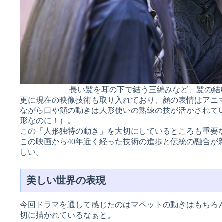
長い髪を耳の下で結う三編みなど、髪の結い
更に現在の映像技術も取り入れており、顔の表情はアニ
ながら口や顔の動きは人形使いの熟練の技が活かされて
形なのに！）。
この「人形独特の動き」を大切にしているところも重要
この映画から40年近く経った技術の進歩と伝統の融合が
しい。
美しい世界の表現
今回ドラマを通して感じたのはマペットの動きはもちろ
切に描かれているなぁと。