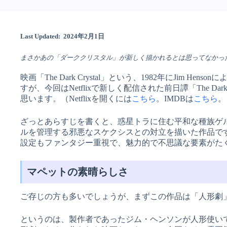
Last Updated: 2024年2月1日
まさかあの「ダーククリスタル」が新しく描かれるとは思ってなかっ
映画「The Dark Crystal」という、1982年にJim 
すが、今回はNetflixで新しく配信された前日譚「The Dark Crys
思います。（Netflixを開くには
こちら
。IMDBは
こちら
。
ざっとあらすじを書くと、惑星トラに住む平和な種族ゲ
ルを管理する邪悪なスケクシスとの対立を描いた作品で
設定もファンタジー重視で、魅力的で不思議な要素がた
マペットの素晴らしさ
ご存じの方も多いでしょうが、まずこの作品は「人形劇
というのは、製作者であったジム・ヘンソンが人形使いであり、もと