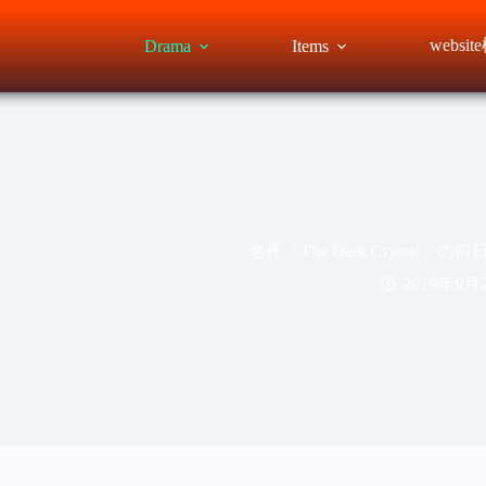
websi
Drama
Items
名作「The Dark Crystal」の前日譚「T
2019年9月