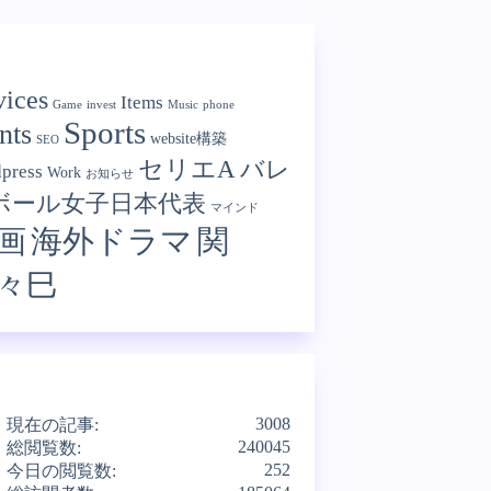
ories
ices
Items
Game
invest
Music
phone
Sports
nts
website構築
SEO
セリエA
バレ
press
Work
お知らせ
ボール女子日本代表
マインド
画
海外ドラマ
関
々巳
3008
現在の記事:
240045
総閲覧数:
252
今日の閲覧数: